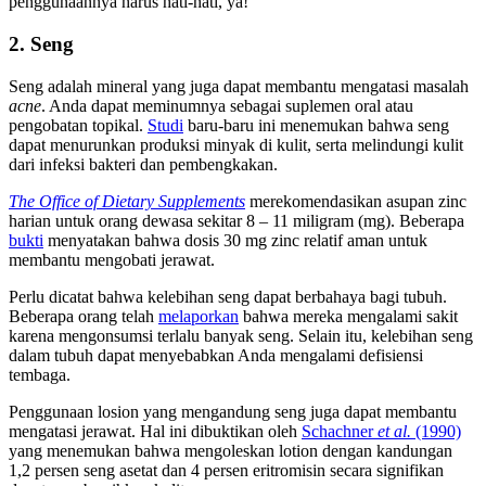
penggunaannya harus hati-hati, ya!
2. Seng
Seng adalah mineral yang juga dapat membantu mengatasi masalah
acne
. Anda dapat meminumnya sebagai suplemen oral atau
pengobatan topikal.
Studi
baru-baru ini menemukan bahwa seng
dapat menurunkan produksi minyak di kulit, serta melindungi kulit
dari infeksi bakteri dan pembengkakan.
The Office of Dietary Supplements
merekomendasikan asupan zinc
harian untuk orang dewasa sekitar 8 – 11 miligram (mg). Beberapa
bukti
menyatakan bahwa dosis 30 mg zinc relatif aman untuk
membantu mengobati jerawat.
Perlu dicatat bahwa kelebihan seng dapat berbahaya bagi tubuh.
Beberapa orang telah
melaporkan
bahwa mereka mengalami sakit
karena mengonsumsi terlalu banyak seng. Selain itu, kelebihan seng
dalam tubuh dapat menyebabkan Anda mengalami defisiensi
tembaga.
Penggunaan losion yang mengandung seng juga dapat membantu
mengatasi jerawat. Hal ini dibuktikan oleh
Schachner
et al.
(1990)
yang menemukan bahwa mengoleskan lotion dengan kandungan
1,2 persen seng asetat dan 4 persen eritromisin secara signifikan