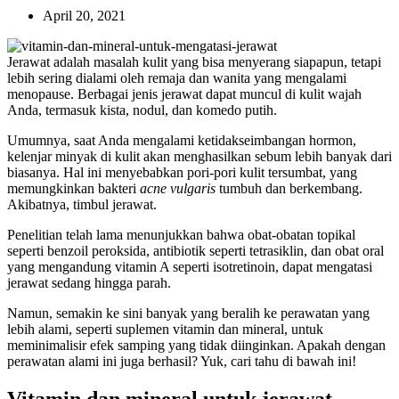
April 20, 2021
Jerawat adalah masalah kulit yang bisa menyerang siapapun, tetapi
lebih sering dialami oleh remaja dan wanita yang mengalami
menopause. Berbagai jenis jerawat dapat muncul di kulit wajah
Anda, termasuk kista, nodul, dan komedo putih.
Umumnya, saat Anda mengalami ketidakseimbangan hormon,
kelenjar minyak di kulit akan menghasilkan sebum lebih banyak dari
biasanya. Hal ini menyebabkan pori-pori kulit tersumbat, yang
memungkinkan bakteri
acne vulgaris
tumbuh dan berkembang.
Akibatnya, timbul jerawat.
Penelitian telah lama menunjukkan bahwa obat-obatan topikal
seperti benzoil peroksida, antibiotik seperti tetrasiklin, dan obat oral
yang mengandung vitamin A seperti isotretinoin, dapat mengatasi
jerawat sedang hingga parah.
Namun, semakin ke sini banyak yang beralih ke perawatan yang
lebih alami, seperti suplemen vitamin dan mineral, untuk
meminimalisir efek samping yang tidak diinginkan. Apakah dengan
perawatan alami ini juga berhasil? Yuk, cari tahu di bawah ini!
Vitamin dan mineral untuk jerawat