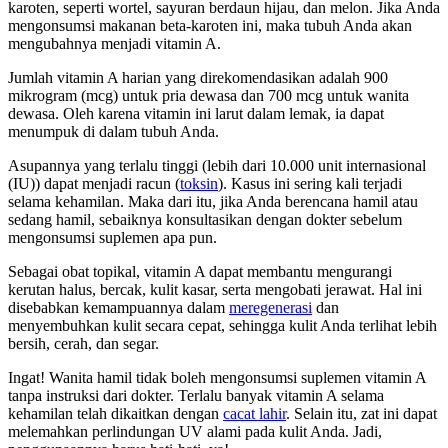
karoten, seperti wortel, sayuran berdaun hijau, dan melon. Jika Anda
mengonsumsi makanan beta-karoten ini, maka tubuh Anda akan
mengubahnya menjadi vitamin A.
Jumlah vitamin A harian yang direkomendasikan adalah 900
mikrogram (mcg) untuk pria dewasa dan 700 mcg untuk wanita
dewasa. Oleh karena vitamin ini larut dalam lemak, ia dapat
menumpuk di dalam tubuh Anda.
Asupannya yang terlalu tinggi (lebih dari 10.000 unit internasional
(IU)) dapat menjadi racun (
toksin
). Kasus ini sering kali terjadi
selama kehamilan. Maka dari itu, jika Anda berencana hamil atau
sedang hamil, sebaiknya konsultasikan dengan dokter sebelum
mengonsumsi suplemen apa pun.
Sebagai obat topikal, vitamin A dapat membantu mengurangi
kerutan halus, bercak, kulit kasar, serta mengobati jerawat. Hal ini
disebabkan kemampuannya dalam
meregenerasi
dan
menyembuhkan kulit secara cepat, sehingga kulit Anda terlihat lebih
bersih, cerah, dan segar.
Ingat! Wanita hamil tidak boleh mengonsumsi suplemen vitamin A
tanpa instruksi dari dokter. Terlalu banyak vitamin A selama
kehamilan telah dikaitkan dengan
cacat lahir
. Selain itu, zat ini dapat
melemahkan perlindungan UV alami pada kulit Anda. Jadi,