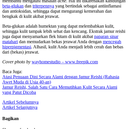
membantu mengatasi masalah
acne
. Hal ini dikarenakan kandungan
beta-glukan
dan
triterpennya
yang bertindak sebagai antiinflamasi
dan antioksidan, sehingga dapat mengurangi kemerahan dan
bengkak di kulit akibat jerawat.
Beta-glukan adalah humektan yang dapat melembabkan kulit,
sehingga kulit tampak lebih sehat dan kencang. Ekstrak jamur reishi
juga dapat menyamarkan flek hitam di kulit akibat
paparan sinar
matahari
dan memudarkan bekas jerawat Anda dengan
mencegah
hiperpigmentasi
. Alhasil, kulit Anda menjadi lebih cerah dan bebas
dari (bekas) jerawat.
Cover photo by
wayhomestudio – www.freepik.com
Baca Juga:
Atasi Penuaan Dini Secara Alami dengan Jamur Reishi (Rahasia
Awet Muda di Usia 40-an)
Jamur Reishi, Salah Satu Cara Memutihkan Kulit Secara Alami
yang Patut Dicoba
Artikel Sebelumnya
Artikel Selanjutnya
Bagikan