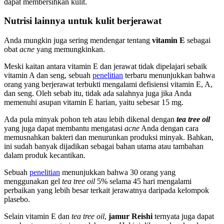
dapat membersihkan kulit.
Nutrisi lainnya untuk kulit berjerawat
Anda mungkin juga sering mendengar tentang
vitamin E
sebagai
obat
acne
yang memungkinkan.
Meski kaitan antara vitamin E dan jerawat tidak dipelajari sebaik
vitamin A dan seng, sebuah
penelitian
terbaru menunjukkan bahwa
orang yang berjerawat terbukti mengalami defisiensi vitamin E, A,
dan seng. Oleh sebab itu, tidak ada salahnya juga jika Anda
memenuhi asupan vitamin E harian, yaitu sebesar 15 mg.
Ada pula minyak pohon teh atau lebih dikenal dengan
tea tree oil
yang juga dapat membantu mengatasi
acne
Anda dengan cara
memusnahkan bakteri dan menurunkan produksi minyak. Bahkan,
ini sudah banyak dijadikan sebagai bahan utama atau tambahan
dalam produk kecantikan.
Sebuah
penelitian
menunjukkan bahwa 30 orang yang
menggunakan gel
tea tree oil
5% selama 45 hari mengalami
perbaikan yang lebih besar terkait jerawatnya daripada kelompok
plasebo.
Selain vitamin E dan
tea tree oil
,
jamur Reishi
ternyata juga dapat