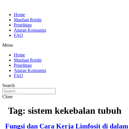
Skip
to
Home
content
Manfaat Reishi
Penelitian
Aturan Konsumsi
FAQ
Menu
Home
Manfaat Reishi
Penelitian
Aturan Konsumsi
FAQ
Search
Close
Tag:
sistem kekebalan tubuh
Fungsi dan Cara Kerja Limfosit di dalam