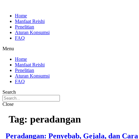
Skip
to
Home
content
Manfaat Reishi
Penelitian
Aturan Konsumsi
FAQ
Menu
Home
Manfaat Reishi
Penelitian
Aturan Konsumsi
FAQ
Search
Close
Tag:
peradangan
Peradangan: Penyebab, Gejala, dan Cara