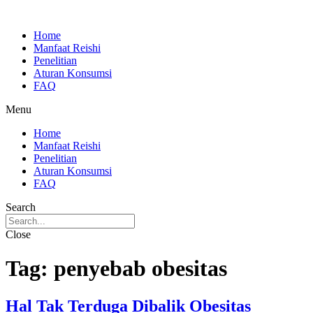
Skip
to
Home
content
Manfaat Reishi
Penelitian
Aturan Konsumsi
FAQ
Menu
Home
Manfaat Reishi
Penelitian
Aturan Konsumsi
FAQ
Search
Close
Tag:
penyebab obesitas
Hal Tak Terduga Dibalik Obesitas