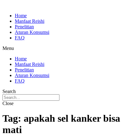
Skip
to
Home
content
Manfaat Reishi
Penelitian
Aturan Konsumsi
FAQ
Menu
Home
Manfaat Reishi
Penelitian
Aturan Konsumsi
FAQ
Search
Close
Tag:
apakah sel kanker bisa
mati